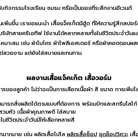
กับกิจกรรมโรงเรียน ชมรม หรือเป็นของที่ระลึกงานอีเวนต์
เพิ่มขึ้น เราขอแนะนำ เสื้อแจ็คเก็ตมีฮู้ด ที่ให้ความรู้สึกสปอ
นบริษัทสายครีเอทีฟ ใช้งานได้หลากหลายทั้งในชีวิตประจำวันแ
ี่เหมาะสม เช่น ผ้าไมโคร ผ้าโพลีเอสเตอร์ หรือผ้าคอตตอนผ
ียงแต่สวยงาม แต่ยังใส่สบายและทนทาน
ผลงานเสื้อแจ็คเก็ต เสื้อวอร์ม
ลูกค้า ไม่ว่าจะเป็นการเลือกเนื้อผ้า สี ขนาด การเพิ่มโ
มารถสั่งผลิตได้ตามแบบที่ต้องการ พร้อมปักและสกรีนโลโก้
สวมหัว เนื้อผ้าคุณภาพดี ใส่สบาย
นชีวิตประจำวันมีให้เลือกหลายสี
อีกมากมาย เช่น ผลิตเสื้อโปโล
ผลิตเสื้อช็อป
ชุดช็อปวิศวะ
เสื